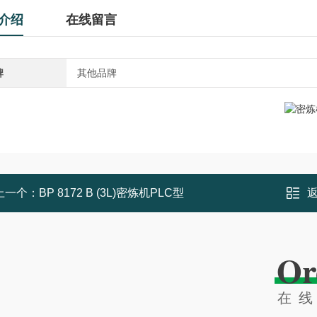
介绍
在线留言
牌
其他品牌
上一个：
BP 8172 B (3L)密炼机PLC型
Or
在