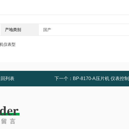
产地类别
国产
返回列表
下一个：
BP-8170-A压片机 仪表控
der
线留言